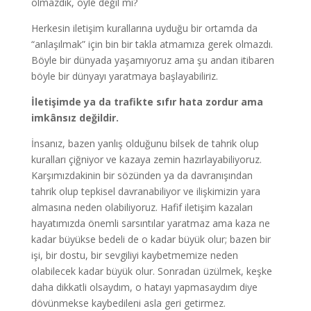
olmazdık, öyle değil mi?
Herkesin iletişim kurallarına uyduğu bir ortamda da
“anlaşılmak” için bin bir takla atmamıza gerek olmazdı.
Böyle bir dünyada yaşamıyoruz ama şu andan itibaren
böyle bir dünyayı yaratmaya başlayabiliriz.
İletişimde ya da trafikte sıfır hata zordur ama
imkânsız değildir.
İnsanız, bazen yanlış olduğunu bilsek de tahrik olup
kuralları çiğniyor ve kazaya zemin hazırlayabiliyoruz.
Karşımızdakinin bir sözünden ya da davranışından
tahrik olup tepkisel davranabiliyor ve ilişkimizin yara
almasına neden olabiliyoruz. Hafif iletişim kazaları
hayatımızda önemli sarsıntılar yaratmaz ama kaza ne
kadar büyükse bedeli de o kadar büyük olur; bazen bir
işi, bir dostu, bir sevgiliyi kaybetmemize neden
olabilecek kadar büyük olur. Sonradan üzülmek, keşke
daha dikkatli olsaydım, o hatayı yapmasaydım diye
dövünmekse kaybedileni asla geri getirmez.