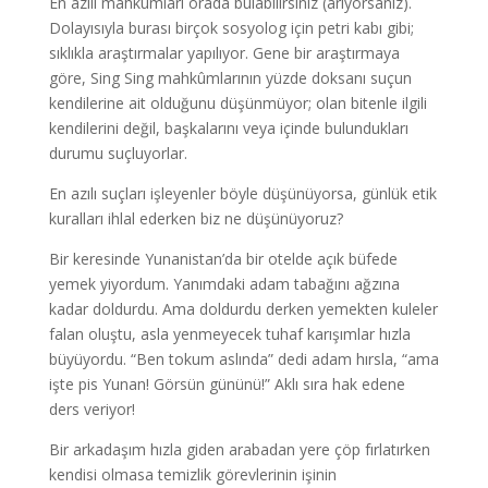
En azılı mahkûmları orada bulabilirsiniz (arıyorsanız).
Dolayısıyla burası birçok sosyolog için petri kabı gibi;
sıklıkla araştırmalar yapılıyor. Gene bir araştırmaya
göre, Sing Sing mahkûmlarının yüzde doksanı suçun
kendilerine ait olduğunu düşünmüyor; olan bitenle ilgili
kendilerini değil, başkalarını veya içinde bulundukları
durumu suçluyorlar.
En azılı suçları işleyenler böyle düşünüyorsa, günlük etik
kuralları ihlal ederken biz ne düşünüyoruz?
Bir keresinde Yunanistan’da bir otelde açık büfede
yemek yiyordum. Yanımdaki adam tabağını ağzına
kadar doldurdu. Ama doldurdu derken yemekten kuleler
falan oluştu, asla yenmeyecek tuhaf karışımlar hızla
büyüyordu. “Ben tokum aslında” dedi adam hırsla, “ama
işte pis Yunan! Görsün gününü!” Aklı sıra hak edene
ders veriyor!
Bir arkadaşım hızla giden arabadan yere çöp fırlatırken
kendisi olmasa temizlik görevlerinin işinin