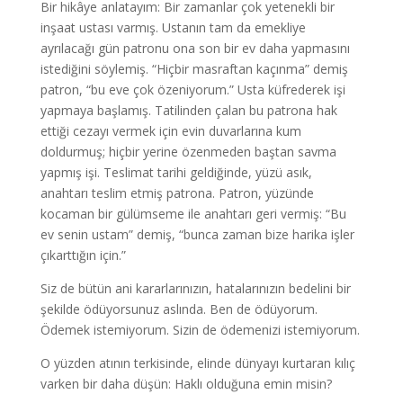
Bir hikâye anlatayım: Bir zamanlar çok yetenekli bir
inşaat ustası varmış. Ustanın tam da emekliye
ayrılacağı gün patronu ona son bir ev daha yapmasını
istediğini söylemiş. “Hiçbir masraftan kaçınma” demiş
patron, “bu eve çok özeniyorum.” Usta küfrederek işi
yapmaya başlamış. Tatilinden çalan bu patrona hak
ettiği cezayı vermek için evin duvarlarına kum
doldurmuş; hiçbir yerine özenmeden baştan savma
yapmış işi. Teslimat tarihi geldiğinde, yüzü asık,
anahtarı teslim etmiş patrona. Patron, yüzünde
kocaman bir gülümseme ile anahtarı geri vermiş: “Bu
ev senin ustam” demiş, “bunca zaman bize harika işler
çıkarttığın için.”
Siz de bütün ani kararlarınızın, hatalarınızın bedelini bir
şekilde ödüyorsunuz aslında. Ben de ödüyorum.
Ödemek istemiyorum. Sizin de ödemenizi istemiyorum.
O yüzden atının terkisinde, elinde dünyayı kurtaran kılıç
varken bir daha düşün: Haklı olduğuna emin misin?