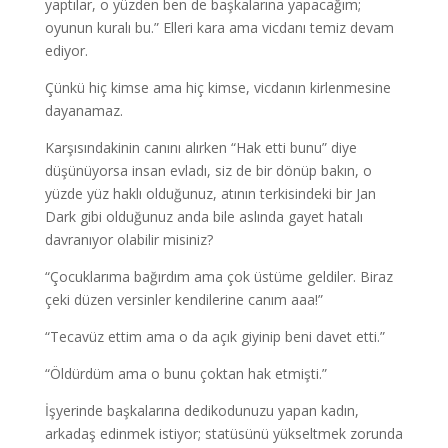
yaptılar, o yüzden ben de başkalarına yapacağım;
oyunun kuralı bu.” Elleri kara ama vicdanı temiz devam
ediyor.
Çünkü hiç kimse ama hiç kimse, vicdanın kirlenmesine
dayanamaz.
Karşısındakinin canını alırken “Hak etti bunu” diye
düşünüyorsa insan evladı, siz de bir dönüp bakın, o
yüzde yüz haklı olduğunuz, atının terkisindeki bir Jan
Dark gibi olduğunuz anda bile aslında gayet hatalı
davranıyor olabilir misiniz?
“Çocuklarıma bağırdım ama çok üstüme geldiler. Biraz
çeki düzen versinler kendilerine canım aaa!”
“Tecavüz ettim ama o da açık giyinip beni davet etti.”
“Öldürdüm ama o bunu çoktan hak etmişti.”
İşyerinde başkalarına dedikodunuzu yapan kadın,
arkadaş edinmek istiyor; statüsünü yükseltmek zorunda