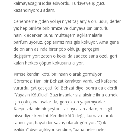
kalmayacağını iddia ediyordu. Türkiye’ye iş gücü
kazandırıyordu adam.
Cehenneme giden yol iyi niyet taşlarıyla örülüdür, derler
ya; hep birlikte birbirimize ve dünyaya bin bir türlü
hainlik ederken bunu muhteşem açıklamalarla
parfümlüyoruz, çöplerimiz mis gibi kokuyor. Ama gene
de onların aslında birer çöp olduğu gerçeğini
değiştirmiyor; zaten o koku da sadece sana özel, geri
kalan herkes çöpün kokusunu alıyor.
Kimse kendini kötü bir insan olarak görmüyor.
Göremez. Hani bir Behzat karakteri vardı, kel kafasına
vururdu, çat çat çat! Kel Behzat diye, sonra da eklerdi
“Yaşasın Kötülük!” Bazı insanlar sizi aksine ikna etmek
için çok çabalasalar da, gerçekten yaşamıyorlar.
Karşınızda bin bir şeytani taklayı atan adam, mis gibi
hissediyor kendini. Kendini kötü değil, kurnaz olarak
tanımlıyor; hayatı bir savaş olarak görüyor. “Çok
ezildim” diye açıklıyor kendine, “bana neler neler