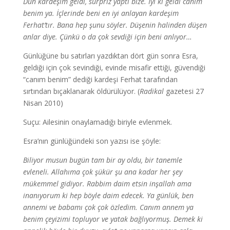
Dün kardeşim geldi, sürpriz yaptı bize. İyi ki geldi canım
benim ya. İçlerinde beni en iyi anlayan kardeşim
Ferhat’tır. Bana hep şunu söyler. Düşenin halinden düşen
anlar diye. Çünkü o da çok sevdiği için beni anlıyor…
Günlüğüne bu satırları yazdıktan dört gün sonra Esra,
geldiği için çok sevindiği, evinde misafir ettiği, güvendiği
“canım benim” dediği kardeşi Ferhat tarafından
sırtından bıçaklanarak öldürülüyor. (
Radikal
gazetesi 27
Nisan 2010)
Suçu: Ailesinin onaylamadığı biriyle evlenmek.
Esra’nın günlüğündeki son yazısı ise şöyle:
Biliyor musun bugün tam bir ay oldu, bir tanemle
evleneli. Allahıma çok şükür şu ana kadar her şey
mükemmel gidiyor. Rabbim daim etsin inşallah ama
inanıyorum ki hep böyle daim edecek. Ya günlük, ben
annemi ve babamı çok çok özledim. Canım annem ya
benim çeyizimi topluyor ve yatak bağlıyormuş. Demek ki