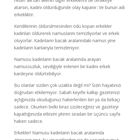
hedef alırsan ailenin diğer erkeklerini de tehlikeye
atarsın, kadını öldürdüğünde olay kapanır. Ve bunun adı
erkekliktir.
Kendilerinin öldürülmesinden ödü kopan erkekler
kadınları öldürerek namuslarını temizliyorlar ve erkek
oluyorlar. Kadınların bacak aralarındaki namus yine
kadınların kanlarıyla temizleniyor.
Namusu kadınların bacak aralarında arayan
namussuzluk, sevdiğiyle evlenen bir kadını erkek
kardeşine öldürtebiliyor.
Bu olanlar sizden çok uzakta değil mi? Sizin hayatınızı
doğrudan etkilemiyor. Sabah keyifle kalkıp gazetenizi
açtığınızda okuduğunuz haberlerden biri ya da birkaçı
sadece. Okurken belki biraz üzüleceğiniz ve gazeteyi
kapattığınızda etkisini yitiren sıradan bir üçüncü sayfa
haberi sadece.
Erkekler! Namusu kadınların bacak aralarında
görüyorsanız, bu cinayetlerden siz de sorumlusunuz.