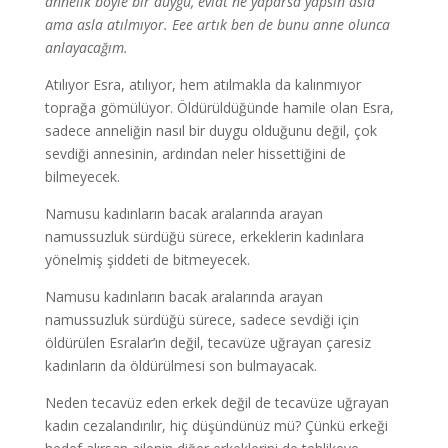
annelik böyle bir duygu, evlat ne yaparsa yapsın asla
ama asla atılmıyor. Eee artık ben de bunu anne olunca
anlayacağım.
Atılıyor Esra, atılıyor, hem atılmakla da kalınmıyor
toprağa gömülüyor. Öldürüldüğünde hamile olan Esra,
sadece anneliğin nasıl bir duygu olduğunu değil, çok
sevdiği annesinin, ardından neler hissettiğini de
bilmeyecek.
Namusu kadınların bacak aralarında arayan
namussuzluk sürdüğü sürece, erkeklerin kadınlara
yönelmiş şiddeti de bitmeyecek.
Namusu kadınların bacak aralarında arayan
namussuzluk sürdüğü sürece, sadece sevdiği için
öldürülen Esralar’ın değil, tecavüze uğrayan çaresiz
kadınların da öldürülmesi son bulmayacak.
Neden tecavüz eden erkek değil de tecavüze uğrayan
kadın cezalandırılır, hiç düşündünüz mü? Çünkü erkeği