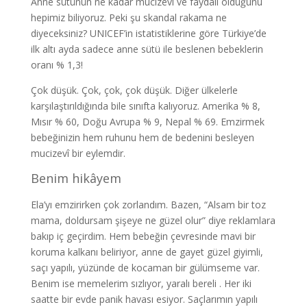
Anne sütünün ne kadar mucizevî ve faydalı olduğunu
hepimiz biliyoruz. Peki şu skandal rakama ne
diyeceksiniz? UNICEF’in istatistiklerine göre Türkiye’de
ilk altı ayda sadece anne sütü ile beslenen bebeklerin
oranı % 1,3!
Çok düşük. Çok, çok, çok düşük. Diğer ülkelerle
karşılaştırıldığında bile sınıfta kalıyoruz. Amerika % 8,
Mısır % 60, Doğu Avrupa % 9, Nepal % 69. Emzirmek
bebeğinizin hem ruhunu hem de bedenini besleyen
mucizevî bir eylemdir.
Benim hikâyem
Ela’yı emzirirken çok zorlandım. Bazen, “Alsam bir toz
mama, doldursam şişeye ne güzel olur” diye reklamlara
bakıp iç geçirdim. Hem bebeğin çevresinde mavi bir
koruma kalkanı beliriyor, anne de gayet güzel giyimli,
saçı yapılı, yüzünde de kocaman bir gülümseme var.
Benim ise memelerim sızlıyor, yaralı bereli . Her iki
saatte bir evde panik havası esiyor. Saçlarımın yapılı