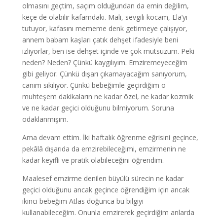
olmasını geçtim, saçım olduğundan da emin değilim,
keçe de olabilir kafamdaki. Mali, sevgili kocam, Ela’yı
tutuyor, kafasını mememe denk getirmeye çalışıyor,
annem babam kaşları çatık dehşet ifadesiyle beni
izliyorlar, ben ise dehşet içinde ve çok mutsuzum. Peki
neden? Neden? Çünkü kaygılıyım. Emziremeyeceğim
gibi geliyor. Çünkü dışarı çıkamayacağım sanıyorum,
canım sıkılıyor. Çünkü bebeğimle geçirdiğim o
muhteşem dakikaların ne kadar özel, ne kadar kozmik
ve ne kadar geçici olduğunu bilmiyorum. Soruna
odaklanmışım.
Ama devam ettim. İki haftalık öğrenme eğrisini geçince,
pekâlâ dışarıda da emzirebileceğimi, emzirmenin ne
kadar keyifli ve pratik olabileceğini öğrendim.
Maalesef emzirme denilen büyülü sürecin ne kadar
geçici olduğunu ancak geçince öğrendiğim için ancak
ikinci bebeğim Atlas doğunca bu bilgiyi
kullanabileceğim. Onunla emzirerek geçirdiğim anlarda