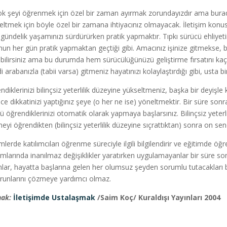
ok şeyi öğrenmek için özel bir zaman ayırmak zorundayızdır ama burada ö
eltmek için böyle özel bir zamana ihtiyacınız olmayacak. İletişim konus
 gündelik yaşamınızı sürdürürken pratik yapmaktır. Tıpkı sürücü ehliyeti
nun her gün pratik yapmaktan geçtiği gibi. Amacınız işinize gitmekse,
bilirsiniz ama bu durumda hem sürücülüğünüzü geliştirme fırsatını kaçı
i arabanızla (tabii varsa) gitmeniz hayatınızı kolaylaştırdığı gibi, usta 
ndiklerinizi bilinçsiz yeterlilik düzeyine yükseltmeniz, başka bir deyişle
ce dikkatinizi yaptığınız şeye (o her ne ise) yöneltmektir. Bir süre so
ü öğrendiklerinizi otomatik olarak yapmaya başlarsınız. Bilinçsiz yeterlil
eyi öğrendikten (bilinçsiz yeterlilik düzeyine sıçrattıktan) sonra on 
mlerde katılımcıları öğrenme süreciyle ilgili bilgilendirir ve eğitimde öğ
mlarında inanılmaz değişiklikler yaratırken uygulamayanlar bir süre so
nlar, hayatta başlarına gelen her olumsuz şeyden sorumlu tutacakları bir
orunlarını çözmeye yardımcı olmaz.
ak:
İletişimde Ustalaşmak
/Saim Koç/ Kuraldışı Yayınları 2004