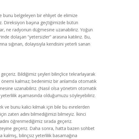
 bunu belgeleyen bir ehliyet de elimize
. Direksiyon başına geçtiğimizde bütün
yar, ne radyonun düğmesine uzanabiliriz. Yoğun
rinde dolaşan “yetersizler” arasına katılırız. Bu,
ına sığınan, dolayısıyla kendisini yeterli sanan
z. Bildiğimiz şeyleri bilinçlice tekrarlayarak
bir önemi kalmaz; bedenimiz bir anlamda otomatik
üğmesine uzanabiliriz. (Nasıl olsa yönetim otomatik
 yeterlilik aşamasında olduğumuzu söyleyebiliriz.
 ve bunu kalıcı kılmak için bile bu evrelerden
in zaten adını bilmediğimizi bilmeyiz. İkinci
üz adını öğrenmediğimiz sırada geçeriz.
k düzeyine geçeriz. Daha sonra, hatta bazen sohbet
 kalmış, bilinçsiz yeterlilik basamağına