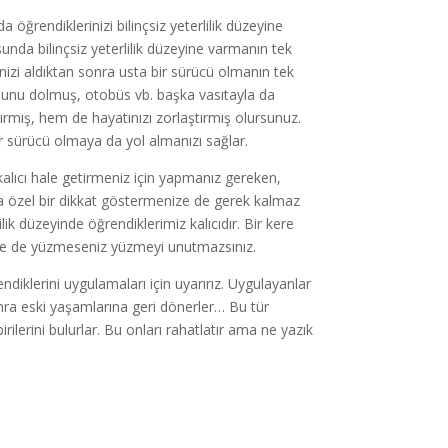
ğrendiklerinizi bilinçsiz yeterlilik düzeyine
unda bilinçsiz yeterlilik düzeyine varmanın tek
nizi aldıktan sonra usta bir sürücü olmanın tek
 bunu dolmuş, otobüs vb. başka vasıtayla da
rmış, hem de hayatınızı zorlaştırmış olursunuz.
bir sürücü olmaya da yol almanızı sağlar.
 kalıcı hale getirmeniz için yapmanız gereken,
nra özel bir dikkat göstermenize de gerek kalmaz
ik düzeyinde öğrendiklerimiz kalıcıdır. Bir kere
sene de yüzmeseniz yüzmeyi unutmazsınız.
rendiklerini uygulamaları için uyarırız. Uygulayanlar
nra eski yaşamlarına geri dönerler… Bu tür
ilerini bulurlar. Bu onları rahatlatır ama ne yazık