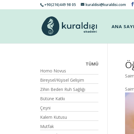
+90(216)449 98 05
kuraldisi@kuraldisi.com
ANA SAY
Öğ
TÜMÜ
Homo Novus
Sai
Bireysel/Kişisel Gelişim
Sai
Zihin Beden Ruh Sağlığı
Bütüne Katkı
Çeşni
Kalem Kutusu
Mutfak