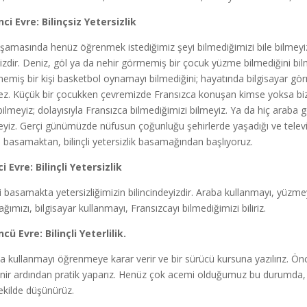
nci Evre: Bilinçsiz Yetersizlik
şamasında henüz öğrenmek istediğimiz şeyi bilmediğimizi bile bilmeyiz.
lizdir. Deniz, göl ya da nehir görmemiş bir çocuk yüzme bilmediğini bi
emiş bir kişi basketbol oynamayı bilmediğini; hayatında bilgisayar görm
ez. Küçük bir çocukken çevremizde Fransızca konuşan kimse yoksa biz 
 bilmeyiz; dolayısıyla Fransızca bilmediğimizi bilmeyiz. Ya da hiç arab
eyiz. Gerçi günümüzde nüfusun çoğunluğu şehirlerde yaşadığı ve televiz
ci basamaktan, bilinçli yetersizlik basamağından başlıyoruz.
ci Evre: Bilinçli Yetersizlik
ci basamakta yetersizliğimizin bilincindeyizdir. Araba kullanmayı, yüzmey
ğımızı, bilgisayar kullanmayı, Fransızcayı bilmediğimizi biliriz.
cü Evre: Bilinçli Yeterlilik.
a kullanmayı öğrenmeye karar verir ve bir sürücü kursuna yazılırız. Önc
nir ardından pratik yaparız. Henüz çok acemi olduğumuz bu durumda, ara
şekilde düşünürüz.