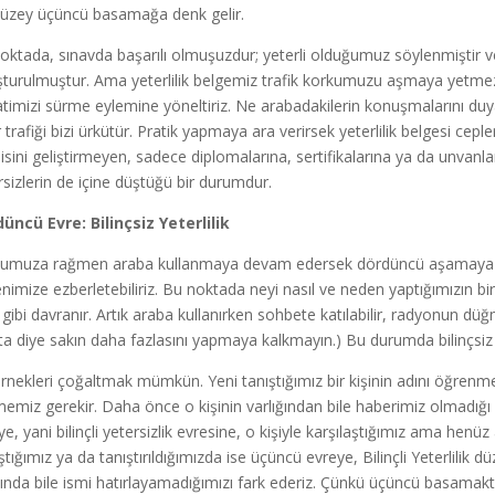
üzey üçüncü basamağa denk gelir.
oktada, sınavda başarılı olmuşuzdur; yeterli olduğumuz söylenmiştir ve
şturulmuştur. Ama yeterlilik belgemiz trafik korkumuzu aşmaya yetmez
atimizi sürme eylemine yöneltiriz. Ne arabadakilerin konuşmalarını du
 trafiği bizi ürkütür. Pratik yapmaya ara verirsek yeterlilik belgesi ceple
isini geliştirmeyen, sadece diplomalarına, sertifikalarına ya da unvanlar
rsizlerin de içine düştüğü bir durumdur.
üncü Evre: Bilinçsiz Yeterlilik
umuza rağmen araba kullanmaya devam edersek dördüncü aşamaya geçeri
nimize ezberletebiliriz. Bu noktada neyi nasıl ve neden yaptığımızın 
t gibi davranır. Artık araba kullanırken sohbete katılabilir, radyonun d
tta diye sakın daha fazlasını yapmaya kalkmayın.) Bu durumda bilinçsiz
rnekleri çoğaltmak mümkün. Yeni tanıştığımız bir kişinin adını öğrenmek
emiz gerekir. Daha önce o kişinin varlığından bile haberimiz olmadığı iç
ye, yani bilinçli yetersizlik evresine, o kişiyle karşılaştığımız ama hen
ştığımız ya da tanıştırıldığımızda ise üçüncü evreye, Bilinçli Yeterlili
sında bile ismi hatırlayamadığımızı fark ederiz. Çünkü üçüncü basamakta