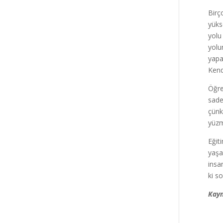
Birç
yüks
yolu
yolu
yapa
Kend
Öğre
sade
çünk
yüzm
Eğiti
yaşa
insa
ki s
Kayn