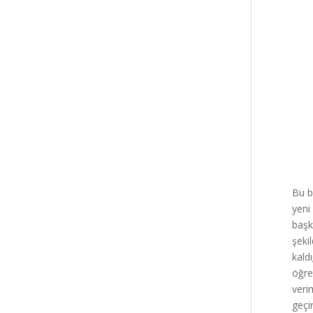
Bu b
yeni
başk
şeki
kald
öğre
veri
geçi