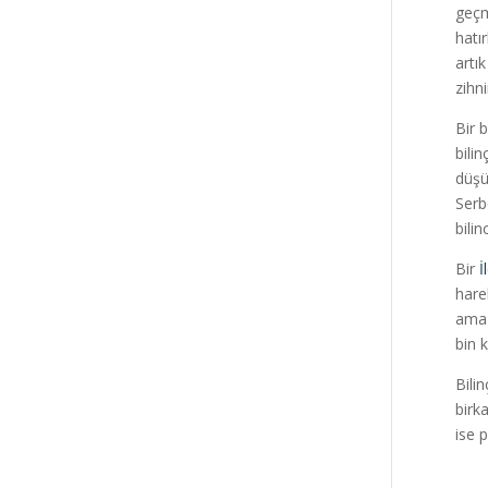
geçm
hatı
artı
zihn
Bir 
bili
düşü
Serb
bilin
Bir
İ
hare
ama 
bin 
Bilin
birk
ise 