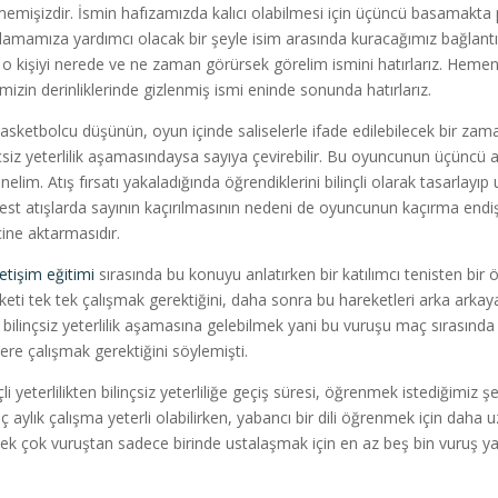
emişizdir. İsmin hafızamızda kalıcı olabilmesi için üçüncü basamakta
rlamamıza yardımcı olacak bir şeyle isim arasında kuracağımız bağlan
k o kişiyi nerede ve ne zaman görürsek görelim ismini hatırlarız. Hemen
imizin derinliklerinde gizlenmiş ismi eninde sonunda hatırlarız.
basketbolcu düşünün, oyun içinde saliselerle ifade edilebilecek bir zam
nçsiz yeterlilik aşamasındaysa sayıya çevirebilir. Bu oyuncunun üçüncü a
nelim. Atış fırsatı yakaladığında öğrendiklerini bilinçli olarak tasarlayı
est atışlarda sayının kaçırılmasının nedeni de oyuncunun kaçırma endi
cine aktarmasıdır.
letişim eğitimi
sırasında bu konuyu anlatırken bir katılımcı tenisten bir 
keti tek tek çalışmak gerektiğini, daha sonra bu hareketleri arka arkaya
bilinçsiz yeterlilik aşamasına gelebilmek yani bu vuruşu maç sırasında 
kere çalışmak gerektiğini söylemişti.
çli yeterlilikten bilinçsiz yeterliliğe geçiş süresi, öğrenmek istediğimiz ş
aç aylık çalışma yeterli olabilirken, yabancı bir dili öğrenmek için daha
pek çok vuruştan sadece birinde ustalaşmak için en az beş bin vuruş 