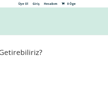
Üye Ol
Giriş
Hesabım
0 Öge
Getirebiliriz?