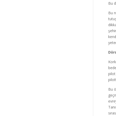
Bu d
Bu n
tutu
dikk
şehir
kend
yete
Dörd
Kork
bede
pilo
pilo
Bu ö
geçm
evre
Tanı
sıra