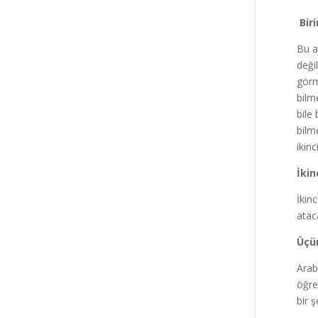
Biri
Bu a
deği
görm
bilm
bile
bilm
ikin
İkin
İkin
ataca
Üçün
Arab
öğre
bir 