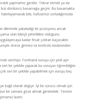
 pratik yapmamız gerekir. Tekrar etmek ya da
tı bizi dördüncü basamağa geçirir. Bu basamakta
 hatırlayamasak bile, hafızamızı zorladığımızda
an diliminde yakaladığı bir pozisyonu ancak
şama olan bilinçli yeterlilikte olduğunu
p uygulayıncaya kadar fırsat çoktan kaçacaktır.
şesiyle strese girmesi ve kontrolü bedeninden
örnek vermişti. Forehand vuruşu için yedi ayrı
 seri bir şekilde yaparak bu vuruşun öğrenildiğini
çok seri bir şekilde yapabilmek için vuruşu beş
eye bağlı olarak değişir. İyi bir sürücü olmak için
 uzun bir zamanı göze almak gerekebilir. Teniste
yapmamız lazım.