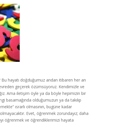
uz? Bu hayatı doğduğumuz andan itibaren her an
rt evreden geçerek özümsüyoruz. Kendimizle ve
ğiz. Ama iletişim öyle ya da böyle hepimizin bir
hangi basamağında olduğumuzun ya da takılıp
 yemekte” ısrarlı olmasının, bugüne kadar
kı olmayacaktır. Evet, öğrenmek zorundayız; daha
rmayı öğrenmek ve öğrendiklerimizi hayata