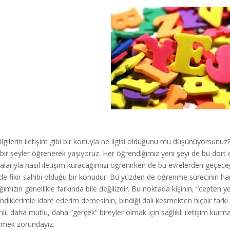
ilgilerin iletişim gibi bir konuyla ne ilgisi olduğunu mu düşünüyorsun
 bir şeyler öğrenerek yaşıyoruz. Her öğrendiğimiz yeni şeyi de bu dö
alarıyla nasıl iletişim kuracağımızı öğrenirken de bu evrelerden geçece
lde fikir sahibi olduğu bir konudur. Bu yüzden de öğrenme sürecinin 
ığımızın genellikle farkında bile değilizdir. Bu noktada kişinin, “cepten
ndiklerimle idare ederim demesinin, bindiği dalı kesmekten hiçbir far
mli, daha mutlu, daha “gerçek” bireyler olmak için sağlıklı iletişim ku
rmek zorundayız.