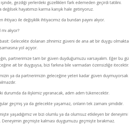
 işinde, gezdiği yerlerdeki güzellikleri fark edemeden geçirdi tatilini.
a değilsek hayatımızı karma karışık hale getiriyoruz.
 ihtiyacı ile değişiklik ihtiyacımız da bundan payını alıyor.
l mı alıyor?
basit: Gelecekte dolanan zihnimiz güveni de ana ait bir duygu olmaktan
lsamasına yol açıyor.
ğin, partnerimize tam bir güven duyduğumuzu varsayalım. Eğer bu güve
ceğine ait bir duyguysa, bizi farkına bile varmadan özensizliğe itecektir
kimizin ya da partnerimizin geleceğine yeteri kadar güven duymuyorsa
nılmazdır.
iki durumda da ilişkimiz yıpranacak, adım adım tükenecektir.
ular geçmiş ya da gelecekte yaşamaz, onların tek zamanı şimdidir.
işte yaşadığımız ve bizi olumlu ya da olumsuz etkileyen bir deneyimi 
ir. Deneyimin geçmişte kalması duygumuzu geçmişte bırakmaz.