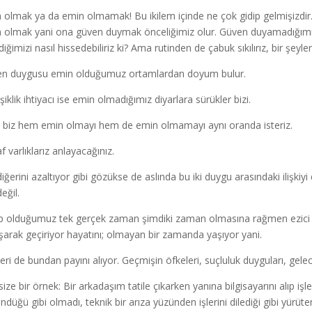
 olmak ya da emin olmamak! Bu ikilem içinde ne çok gidip gelmişizdir. 
 olmak yani ona güven duymak önceliğimiz olur. Güven duyamadığımız b
diğimizi nasıl hissedebiliriz ki? Ama rutinden de çabuk sıkılırız, bir şeyle
n duygusu emin olduğumuz ortamlardan doyum bulur.
iklik ihtiyacı ise emin olmadığımız diyarlara sürükler bizi.
biz hem emin olmayı hem de emin olmamayı aynı oranda isteriz.
f varlıklarız anlayacağınız.
 diğerini azaltıyor gibi gözükse de aslında bu iki duygu arasındaki ilişki
eğil.
p olduğumuz tek gerçek zaman şimdiki zaman olmasına rağmen ezici 
şarak geçiriyor hayatını; olmayan bir zamanda yaşıyor yani.
ileri de bundan payını alıyor. Geçmişin öfkeleri, suçluluk duyguları, gelec
 size bir örnek: Bir arkadaşım tatile çıkarken yanına bilgisayarını alıp 
ndüğü gibi olmadı, teknik bir arıza yüzünden işlerini dilediği gibi yürütem