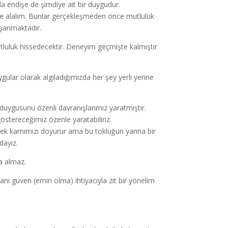
a endişe de şimdiye ait bir duygudur.
ele alalım. Bunlar gerçekleşmeden önce mutluluk
şanmaktadır.
luluk hissedecektir. Deneyim geçmişte kalmıştır
gular olarak algıladığımızda her şey yerli yerine
ygusunu özenli davranışlarımız yaratmıştır.
göstereceğimiz özenle yaratabiliriz.
emek karnımızı doyurur ama bu tokluğun yarına bir
dayız.
a almaz.
ani güven (emin olma) ihtiyacıyla zıt bir yönelim