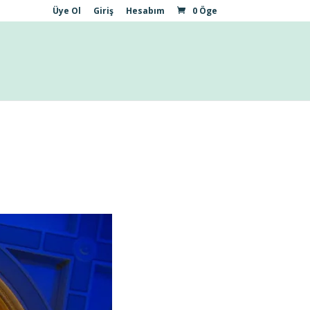
Üye Ol
Giriş
Hesabım
0 Öge