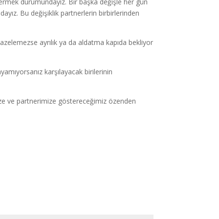
termek durumundayız. Bir başka değişle her gün
ayız. Bu değişiklik partnerlerin birbirlerinden
i tazelemezse ayrılık ya da aldatma kapıda bekliyor
layamıyorsanız karşılayacak birilerinin
dimize ve partnerimize göstereceğimiz özenden