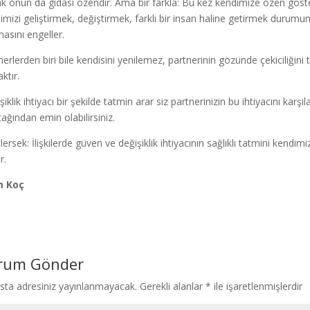
k onun da gıdası özendir. Ama bir farkla: Bu kez kendimize özen gös
imizi geliştirmek, değiştirmek, farklı bir insan haline getirmek durumund
masını engeller.
nerlerden biri bile kendisini yenilemez, partnerinin gözünde çekiciliğin
ktır.
iklik ihtiyacı bir şekilde tatmin arar siz partnerinizin bu ihtiyacını karşı
cağından emin olabilirsiniz.
lersek: İlişkilerde güven ve değişiklik ihtiyacının sağlıklı tatmini ken
r.
m Koç
rum Gönder
sta adresiniz yayınlanmayacak.
Gerekli alanlar
*
ile işaretlenmişlerdir