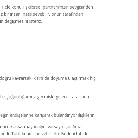
Hele konu ilişkilerse, partnerimizin sevgisinden
ir insanı nasıl sevebilir, onun tarafından
rin değişmesini isteriz.
yi doğru kavrarsak ikisini de doyuma ulaştırmak hiç
bir çoğunluğumuz geçmişle gelecek arasında
eğin endişelerine karışarak bulandırıyor ilişkilerini.
işlerini de aksatmayacağını varsaymıştı. Ama
edi. Tatili kendisine zehir etti. Bedeni tatilde