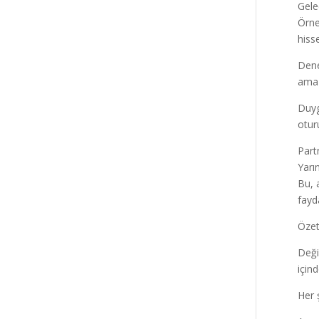
Gele
Örne
hiss
Dene
ama 
Duyg
otur
Part
Yarı
Bu, 
fayd
Özet
Deği
içind
Her ş