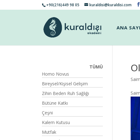
+90(216)449 98 05
kuraldisi@kuraldisi.com
ANA SAY
O
TÜMÜ
Homo Novus
Sai
Bireysel/Kişisel Gelişim
Sai
Zihin Beden Ruh Sağlığı
Bütüne Katkı
Çeşni
Kalem Kutusu
Mutfak