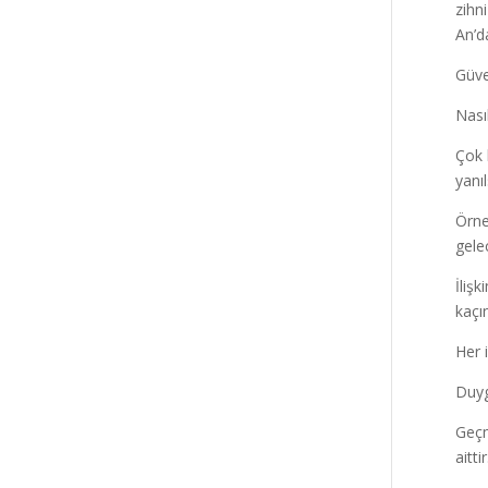
zihni
An’d
Güven
Nası
Çok 
yanı
Örne
gele
İliş
kaçı
Her 
Duyg
Geçm
aitt