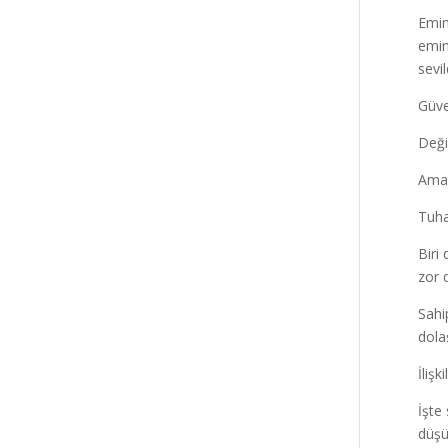
Emin
emin
sevil
Güve
Değiş
Ama 
Tuha
Biri
zor d
Sahi
dola
İlişk
İşte
düşü