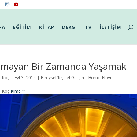
FA
EĞİTİM
KİTAP
DERGİ
TV
İLETİŞİM
lmayan Bir Zamanda Yaşamak
m Koç
| Eyl 3, 2015 |
Bireysel/Kişisel Gelişim
,
Homo Novus
m Koç
Kimdir?