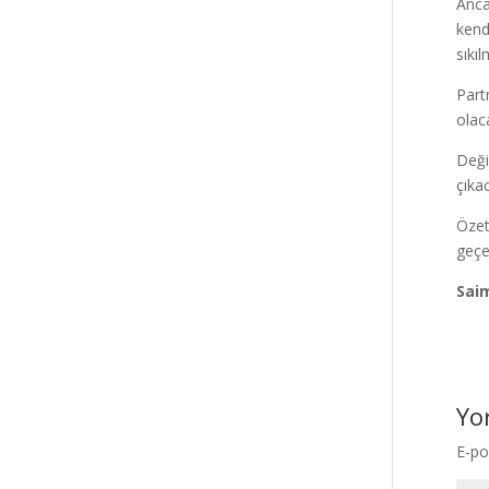
Anca
kend
sıkıl
Part
olaca
Değiş
çıka
Özet
geçe
Sai
Yo
E-po