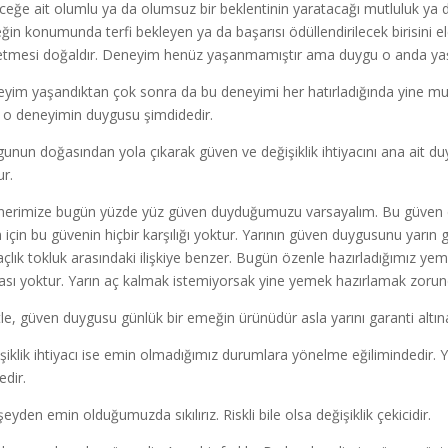
ceğe ait olumlu ya da olumsuz bir beklentinin yaratacağı mutluluk ya d
ğin konumunda terfi bekleyen ya da başarısı ödüllendirilecek birisini 
etmesi doğaldır. Deneyim henüz yaşanmamıştır ama duygu o anda ya
yim yaşandıktan çok sonra da bu deneyimi her hatırladığında yine mut
o deneyimin duygusu şimdidedir.
unun doğasından yola çıkarak güven ve değişiklik ihtiyacını ana ait duy
ur.
nerimize bugün yüzde yüz güven duyduğumuzu varsayalım. Bu güven du
n için bu güvenin hiçbir karşılığı yoktur. Yarının güven duygusunu yarın 
açlık tokluk arasındaki ilişkiye benzer. Bugün özenle hazırladığımız y
ası yoktur. Yarın aç kalmak istemiyorsak yine yemek hazırlamak zorun
le, güven duygusu günlük bir emeğin ürünüdür asla yarını garanti altın
şiklik ihtiyacı ise emin olmadığımız durumlara yönelme eğilimindedir. Y
edir.
eyden emin olduğumuzda sıkılırız. Riskli bile olsa değişiklik çekicidir.