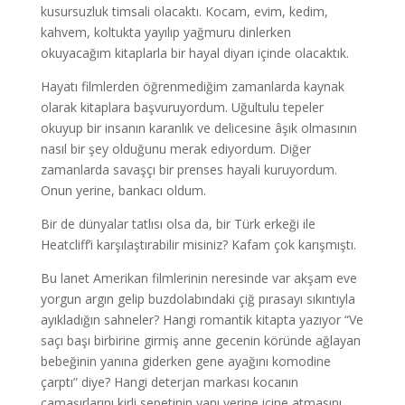
kusursuzluk timsali olacaktı. Kocam, evim, kedim,
kahvem, koltukta yayılıp yağmuru dinlerken
okuyacağım kitaplarla bir hayal diyarı içinde olacaktık.
Hayatı filmlerden öğrenmediğim zamanlarda kaynak
olarak kitaplara başvuruyordum. Uğultulu tepeler
okuyup bir insanın karanlık ve delicesine âşık olmasının
nasıl bir şey olduğunu merak ediyordum. Diğer
zamanlarda savaşçı bir prenses hayali kuruyordum.
Onun yerine, bankacı oldum.
Bir de dünyalar tatlısı olsa da, bir Türk erkeği ile
Heatcliff’i karşılaştırabilir misiniz? Kafam çok karışmıştı.
Bu lanet Amerikan filmlerinin neresinde var akşam eve
yorgun argın gelip buzdolabındaki çiğ pırasayı sıkıntıyla
ayıkladığın sahneler? Hangi romantik kitapta yazıyor “Ve
saçı başı birbirine girmiş anne gecenin köründe ağlayan
bebeğinin yanına giderken gene ayağını komodine
çarptı” diye? Hangi deterjan markası kocanın
çamaşırlarını kirli sepetinin yanı yerine içine atmasını