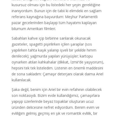
kusursuz olması için bu listedeki her şeyin gerektiğine
inanıyordum. Bunun için de tabii ki elimdeki en sağlam
referans kaynağına başvurdum: Meşhur Parlamentli
pazar gecelerinden başlayıp tüm hayatımı kaplayan
bilumum Amerikan filmleri.
Sabahları kahve içip birbirine sarılarak okunacak
gazeteler, spagetti pişirilirken içilen şaraplar (sos
yapılırken tahta kaşık yalanıp işveli bir şekilde hımm
denilecek); yağmurda yapılan yürüyüşler; kartopu
oynarken atılan kahkahalar (dikkat, İzmir’de yaşıyorum),
hepsini tek tek listeledim. Listenin en önemli maddesini
de sona sakladım: Çamaşır deterjanı olarak daima Ariel
kullanılacak.
Şaka değil, benim için Ariel bir evin refahının olabilecek
son noktasıydı. Bizim evde kullandığımız, çamaşırlara
yapışıp üzerlerinde beyaz topaklar oluşturan ucuz
üründen delicesine nefret ediyordum. Benim evim ve
evliliğim gelmiş geçmiş en şık ve romantik evlilik, bir