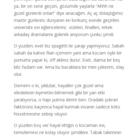
ya, bir on sene geçsin, gözümde yaşlarla “Ahhh ne
güzel günlerdi onlar!” diye anacağım. Aç aç dolaştığımız
mastır günlerini; dünyanın en korkunç evinde geçirilen
üniversite evi eğlencelerini; vizeleri, finalleri, erkek
arkadaş dramalarını gülerek anıyorum çünkü şimdi.
O yüzden; evet biz spagetti ile şarap yapmıyoruz. Sabah
sabah da kahve filan içemem yani ama kocam öyle bir
yumurta yapar ki, öff aklınız durur. Evet, daima bir beş
kilo fazlam var. Ama bu bacaklara bir mini çekerim, olay
olur.
Demem o ki, yıldızlar, hayaller çok güzel ama
elindekinin kıymetini bilmemek gibi bir yan etki
yaratıyorsa, o hapı yutma derim ben. Oradaki şükran
faktörünü kaçırınca hayal kurmak insanın sadece kötü
hissetmesine sebep oluyor.
O yüzden boş ver hayal ettiğin o kocaman evi,
temizlemesi ne kolay oluyor şimdikini. Tabak takımının