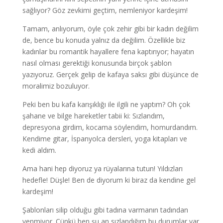
sağlıyor? Göz zevkimi geçtim, nemleniyor kardeşim!
Tamam, anlıyorum, öyle çok zehir gibi bir kadın değilim
de, bence bu konuda yalnız da değilim. Özellikle biz
kadınlar bu romantik hayallere fena kaptırıyor; hayatın
nasıl olması gerektiği konusunda birçok şablon
yazıyoruz. Gerçek gelip de kafaya saksı gibi düşünce de
moralimiz bozuluyor.
Peki ben bu kafa karışıklığı ile ilgili ne yaptım? Oh çok
şahane ve bilge hareketler tabii ki: Sızlandım,
depresyona girdim, kocama söylendim, homurdandım.
Kendime gitar, İspanyolca dersleri, yoga kitapları ve
kedi aldım.
Ama hani hep diyoruz ya rüyalarına tutun! Yıldızları
hedefle! Düşle! Ben de diyorum ki biraz da kendine gel
kardeşim!
Şablonları silip olduğu gibi tadına varmanın tadından
yenmiyor. Çünkü ben şu an sızlandığım bu durumlar var