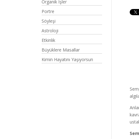
Organik İşler
Portre
Söyleşi
Astroloji
Etkinlik
Büyüklere Masallar
Kimin Hayatını Yaşıyorsun
Semp
algıl
Anla
kavr
usta
Sem