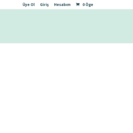
Üye Ol
Giriş
Hesabım
0 Öge