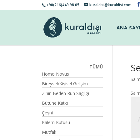
+90(216)449 98 05
kuraldisi@kuraldisi.com
ANA SAY
S
TÜMÜ
Homo Novus
Sai
Bireysel/Kişisel Gelişim
Sai
Zihin Beden Ruh Sağlığı
Bütüne Katkı
Çeşni
Kalem Kutusu
Mutfak