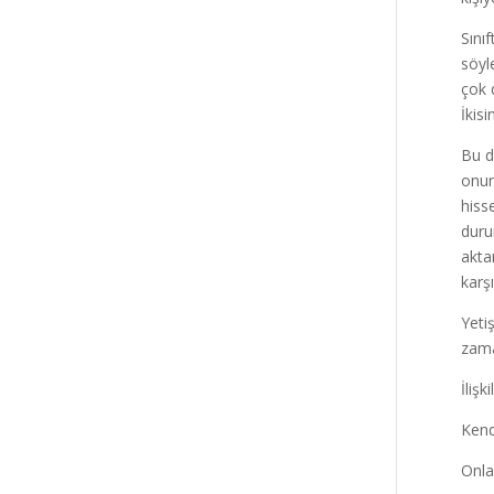
Sını
söyl
çok 
İkis
Bu d
onun
hiss
duru
akta
karş
Yeti
zama
İlişk
Kend
Onlar