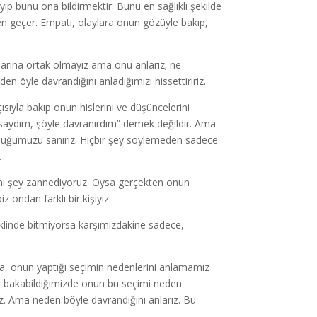
ıp bunu ona bildirmektir. Bunu en sağlıklı şekilde
ten geçer. Empati, olaylara onun gözüyle bakıp,
ularına ortak olmayız ama onu anlarız; ne
n öyle davrandığını anladığımızı hissettiririz.
ısıyla bakıp onun hislerini ve düşüncelerini
olsaydım, şöyle davranırdım” demek değildir. Ama
rduğumuzu sanırız. Hiçbir şey söylemeden sadece
.
ynı şey zannediyoruz. Oysa gerçekten onun
 ondan farklı bir kişiyiz.
eklinde bitmiyorsa karşımızdakine sadece,
da, onun yaptığı seçimin nedenlerini anlamamız
yle bakabildiğimizde onun bu seçimi neden
riz. Ama neden böyle davrandığını anlarız. Bu