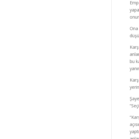
Empa
yapa
onun
Ona 
düşü
Karş
anla
bu k
yanı
Karş
yeri
Şaye
“Seç
“Kar
açıs
yapt
anla