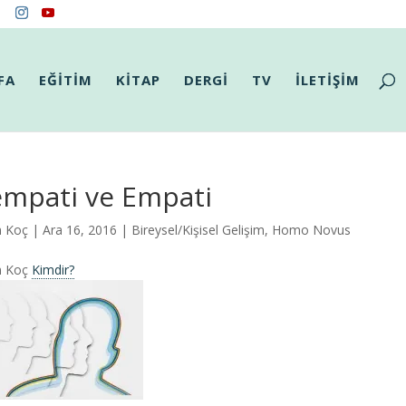
FA
EĞİTİM
KİTAP
DERGİ
TV
İLETİŞİM
empati ve Empati
m Koç
| Ara 16, 2016 |
Bireysel/Kişisel Gelişim
,
Homo Novus
m Koç
Kimdir?