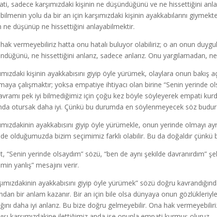
ti, sadece karşımızdaki kişinin ne düşündüğünü ve ne hissettiğini anlay
bilmenin yolu da bir an için karşımızdaki kişinin ayakkabılarını giymek
 ne düşünüp ne hissettiğini anlayabilmektir.
hak vermeyebiliriz hatta onu hatalı buluyor olabiliriz; o an onun duyg
ndüğünü, ne hissettiğini anlarız, sadece anlarız. Onu yargılamadan, nede
ımızdaki kişinin ayakkabısını giyip öyle yürümek, olaylara onun bakış aç
maya çalışmaktır; yoksa empatiye ihtiyacı olan birine “Senin yerinde 
avramı pek iyi bilmediğimiz için çoğu kez böyle söyleyerek empati ku
nda otursak daha iyi. Çünkü bu durumda en söylenmeyecek söz budur
ımızdakinin ayakkabısını giyip öyle yürümekle, onun yerinde olmayı a
nde olduğumuzda bizim seçimimiz farklı olabilir. Bu da doğaldır çünkü biz
t, “Senin yerinde olsaydım” sözü, “ben de aynı şekilde davranırdım” ş
imin yanlış” mesajını verir.
şımızdakinin ayakkabısını giyip öyle yürümek” sözü doğru kavrandığın
ından bir anlam kazanır. Bir an için bile olsa dünyaya onun gözlükleri
ığını daha iyi anlarız. Bu bize doğru gelmeyebilir. Ona hak vermeyebili
yışı karşımızdakine ilettiğimiz anda ise onunla empati kurmuş oluruz.