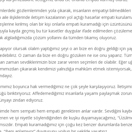
imlerdeki gözlemlerimden yola çıkarak, insanların empatiyi bilmedikleri 
n aile ilişkilerinde iletişim kazalarının yol açtığı hasarlar empati kurul
eşlerine kırılmış olan bir kişi onlarla empati kuramadığı için üzüntüsünü 
uyla kayda geçmiş bu tür kasetler duygular ifade edilmeden çözülem
ak algıladığımızda çözüm yollarını da tümden tıkamış oluyoruz.
apıyor olursak olalım yaptığımız şeyi o an bize en doğru geldiği için ya
 edebiliriz. O zaman da bize en doğru gözüken ne ise onu yaparız. Tü
n zaman sevdiklerimizin bize zarar veren seçimleri de olabilir. Eğer uğ
mımızdan çıkararak kendimizi yalnızlığa mahkûm etmek istemiyorsak, 
ndayız.
mımız boyunca hak vermediğimiz ne çok şeyle karşılaşıyoruz. İletişimi 
üğü biriktiriyoruz. Affedemediğimiz insanlarla yaşamı paylaşmak zoru
ünyayı zindan ediyoruz.
işimde hem sempati hem empati gerektiren anlar vardır. Sevdiğini kaybetti
enen ve iyi niyetle söylendiğinden de kuşku duyamayacağımız, “Üzülme
msızdır. Empati kuramadığımız için çoğu kez benzer durumlarda benzer
ye, “Beni anlamıyor” duygusunu yoğun bir şekilde yaşatırız.