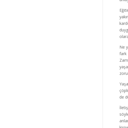
Eğit
yakı
kard
duyg
olar
Ne y
fark
Zama
yaşa
zoru
Yaşa
çöpl
de d
İlet
söyl
anla
kişi