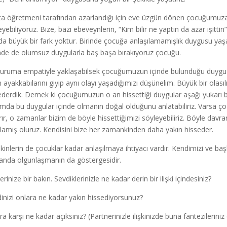
fta öğretmeni tarafından azarlandığı için eve üzgün dönen çocuğumuz
eyebiliyoruz. Bize, bazı ebeveynlerin, “Kim bilir ne yaptın da azar işitt
da büyük bir fark yoktur. Birinde çocuğa anlaşılamamışlık duygusu yaşat
inde de olumsuz duygularla baş başa bırakıyoruz çocuğu.
uruma empatiyle yaklaşabilsek çocuğumuzun içinde bulunduğu duygu duru
 ayakkabılarını giyip aynı olayı yaşadığımızı düşünelim. Büyük bir olas
ederdik. Demek ki çocuğumuzun o an hissettiği duygular aşağı yukarı bun
mda bu duygular içinde olmanın doğal olduğunu anlatabiliriz. Varsa ç
rır, o zamanlar bizim de böyle hissettiğimizi söyleyebiliriz. Böyle dav
ılamış oluruz. Kendisini bize her zamankinden daha yakın hisseder.
şkinlerin de çocuklar kadar anlaşılmaya ihtiyacı vardır. Kendimizi ve ba
nda olgunlaşmanın da göstergesidir.
ilerinize bir bakın. Sevdiklerinizle ne kadar derin bir ilişki içindesiniz?
inizi onlara ne kadar yakın hissediyorsunuz?
a karşı ne kadar açıksınız? (Partnerinizle ilişkinizde buna fantezileriniz 