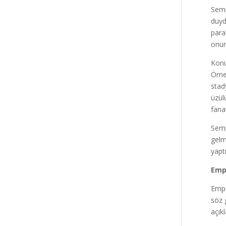
Semp
duyd
para
onun
Konu
Örne
stad
üzül
fana
Semp
gelm
yapt
Emp
Empa
söz 
açık