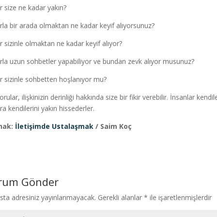
r size ne kadar yakın?
rla bir arada olmaktan ne kadar keyif alıyorsunuz?
r sizinle olmaktan ne kadar keyif alıyor?
rla uzun sohbetler yapabiliyor ve bundan zevk alıyor musunuz?
r sizinle sohbetten hoşlanıyor mu?
rular, ilişkinizin derinliği hakkında size bir fikir verebilir. İnsanlar kend
ra kendilerini yakın hissederler.
nak:
İletişimde Ustalaşmak
/ Saim Koç
rum Gönder
sta adresiniz yayınlanmayacak.
Gerekli alanlar
*
ile işaretlenmişlerdir