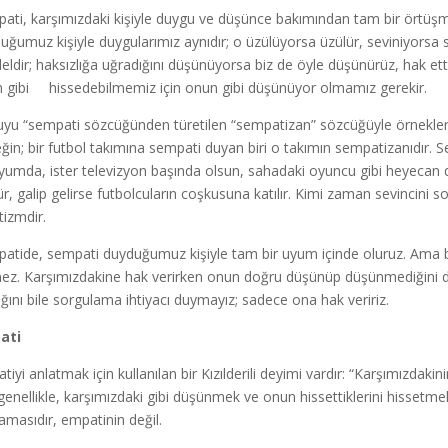
ati, karşımızdaki kişiyle duygu ve düşünce bakımından tam bir örtü
uğumuz kişiyle duygularımız aynıdır; o üzülüyorsa üzülür, seviniyorsa 
leldir; haksızlığa uğradığını düşünüyorsa biz de öyle düşünürüz, hak ett
 gibi hissedebilmemiz için onun gibi düşünüyor olmamız gerekir.
yu “sempati sözcüğünden türetilen “sempatizan” sözcüğüyle örneklersek
ğin; bir futbol takımına sempati duyan biri o takımın sempatizanıdır. S
yumda, ister televizyon başında olsun, sahadaki oyuncu gibi heyecan du
ür, galip gelirse futbolcuların coşkusuna katılır. Kimi zaman sevincini so
tizmdir.
atide, sempati duyduğumuz kişiyle tam bir uyum içinde oluruz. Ama 
ez. Karşımızdakine hak verirken onun doğru düşünüp düşünmediğini d
ığını bile sorgulama ihtiyacı duymayız; sadece ona hak veririz.
ati
tiyi anlatmak için kullanılan bir Kızılderili deyimi vardır: “Karşımızdaki
genellikle, karşımızdaki gibi düşünmek ve onun hissettiklerini hissetm
lamasıdır, empatinin değil.