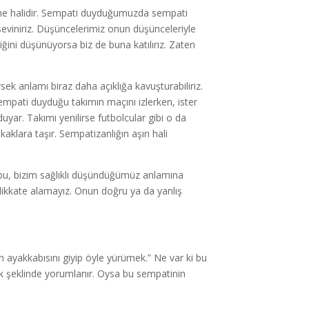
şme halidir. Sempati duyduğumuzda sempati
seviniriz. Düşüncelerimiz onun düşünceleriyle
iğini düşünüyorsa biz de buna katılırız. Zaten
 anlamı biraz daha açıklığa kavuşturabiliriz.
empati duyduğu takımın maçını izlerken, ister
yar. Takımı yenilirse futbolcular gibi o da
kaklara taşır. Sempatizanlığın aşırı hali
bu, bizim sağlıklı düşündüğümüz anlamına
ikkate alamayız. Onun doğru ya da yanlış
nin ayakkabısını giyip öyle yürümek.” Ne var ki bu
ek şeklinde yorumlanır. Oysa bu sempatinin