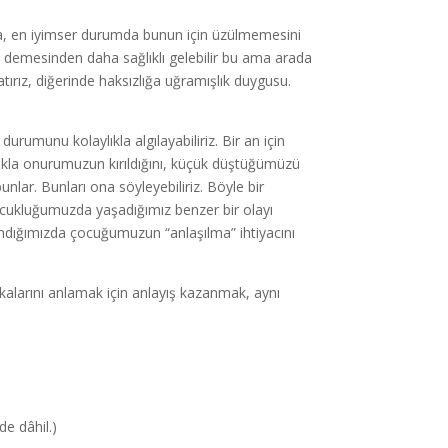
a, en iyimser durumda bunun için üzülmemesini
in” demesinden daha sağlıklı gelebilir bu ama arada
ırız, diğerinde haksızlığa uğramışlık duygusu.
munu kolaylıkla algılayabiliriz. Bir an için
ılıkla onurumuzun kırıldığını, küçük düştüğümüzü
lar. Bunları ona söyleyebiliriz. Böyle bir
ocukluğumuzda yaşadığımız benzer bir olayı
randığımızda çocuğumuzun “anlaşılma” ihtiyacını
şkalarını anlamak için anlayış kazanmak, aynı
de dâhil.)