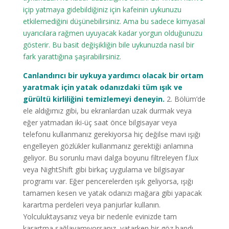
içip yatmaya gidebildiğiniz için kafeinin uykunuzu
etkilemediğini düşünebilirsiniz. Ama bu sadece kimyasal
uyarıcılara rağmen uyuyacak kadar yorgun olduğunuzu
gösterir. Bu basit değişikliğin bile uykunuzda nasıl bir
fark yarattığına şaşırabilirsiniz.
Canlandırıcı bir uykuya yardımcı olacak bir ortam
yaratmak için yatak odanızdaki tüm ışık ve
gürültü kirliliğini temizlemeyi deneyin.
2. Bölüm’de
ele aldığımız gibi, bu ekranlardan uzak durmak veya
eğer yatmadan iki-üç saat önce bilgisayar veya
telefonu kullanmanız gerekiyorsa hiç değilse mavi ışığı
engelleyen gözlükler kullanmanız gerektiği anlamına
geliyor. Bu sorunlu mavi dalga boyunu filtreleyen f.lux
veya NightShift gibi birkaç uygulama ve bilgisayar
programı var. Eğer pencerelerden ışık geliyorsa, ışığı
tamamen kesen ve yatak odanızı mağara gibi yapacak
karartma perdeleri veya panjurlar kullanın.
Yolculuktaysanız veya bir nedenle evinizde tam
karartma sağlayamıyorsanız, yatarken bir göz bandı