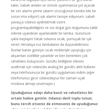
takın. Sabah aniden ve stresle uyanmanıza yol açacak
bir ses alarmı yerine (alarm sözcüğünün kendisi bile bir
sorun ima ediyor!) ışık alarmı tavsiye ediyorum: sabah
yavaşça odanızı aydınlatmak üzere
programlayabildiğiniz ve sizi doğal gün doğumunu taklit
ederek uyandıran ayarlanabilir bir lamba. Gününüze
ışıkla başlayın! Yatak odasına sıcak, yumuşak bir ışık
veren Himalaya tuz lambalarını da düşünebilirsiniz.
Bunlar batan güneşin sıcak renkleriyle uyuştuğu için
akşamları özellikle yararlıdır ve ben benimkini çok
rahatlatıcı buluyorum. Gürültü kirliliğinin etkisini
azaltmak için odanızda analog bir gürültü aleti kullanın
veya telefonunuza bir gürültü uygulaması indirin (eğer
telefonunuz gece odanızdaysa her zaman uçak
moduna almayı unutmayın.)
Uyuduğunuz odayı daha basit ve rahatlatıcı bir
ortam haline getirin. Odanızı derli toplu tutun;
bunu tercih etseniz de etmeseniz de uyuduğunuz