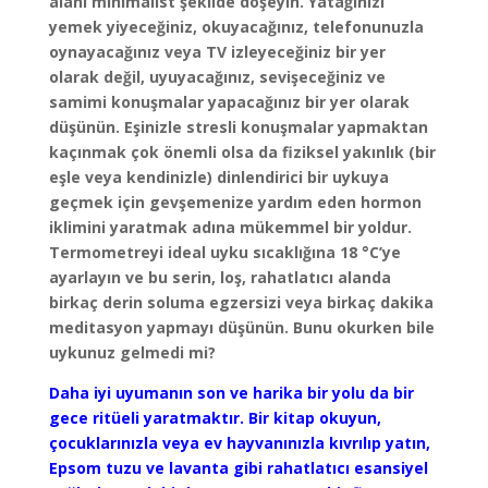
alanı minimalist şekilde döşeyin. Yatağınızı
yemek yiyeceğiniz, okuyacağınız, telefonunuzla
oynayacağınız veya TV izleyeceğiniz bir yer
olarak değil, uyuyacağınız, sevişeceğiniz ve
samimi konuşmalar yapacağınız bir yer olarak
düşünün. Eşinizle stresli konuşmalar yapmaktan
kaçınmak çok önemli olsa da fiziksel yakınlık (bir
eşle veya kendinizle) dinlendirici bir uykuya
geçmek için gevşemenize yardım eden hormon
iklimini yaratmak adına mükemmel bir yoldur.
Termometreyi ideal uyku sıcaklığına 18 °C’ye
ayarlayın ve bu serin, loş, rahatlatıcı alanda
birkaç derin soluma egzersizi veya birkaç dakika
meditasyon yapmayı düşünün. Bunu okurken bile
uykunuz gelmedi mi?
Daha iyi uyumanın son ve harika bir yolu da bir
gece ritüeli yaratmaktır. Bir kitap okuyun,
çocuklarınızla veya ev hayvanınızla kıvrılıp yatın,
Epsom tuzu ve lavanta gibi rahatlatıcı esansiyel