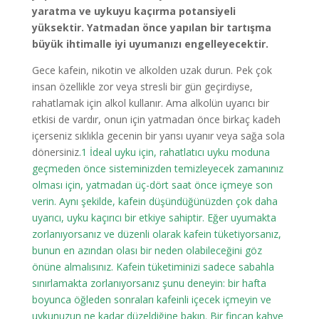
yaratma ve uykuyu kaçırma potansiyeli
yüksektir. Yatmadan önce yapılan bir tartışma
büyük ihtimalle iyi uyumanızı engelleyecektir.
Gece kafein, nikotin ve alkolden uzak durun. Pek çok
insan özellikle zor veya stresli bir gün geçirdiyse,
rahatlamak için alkol kullanır. Ama alkolün uyarıcı bir
etkisi de vardır, onun için yatmadan önce birkaç kadeh
içerseniz sıklıkla gecenin bir yarısı uyanır veya sağa sola
dönersiniz
.1 İdeal uyku için, rahatlatıcı uyku moduna
geçmeden önce sisteminizden temizleyecek zamanınız
olması için, yatmadan üç-dört saat önce içmeye son
verin. Aynı şekilde, kafein düşündüğünüzden çok daha
uyarıcı, uyku kaçırıcı bir etkiye sahiptir. Eğer uyumakta
zorlanıyorsanız ve düzenli olarak kafein tüketiyorsanız,
bunun en azından olası bir neden olabileceğini göz
önüne almalısınız. Kafein tüketiminizi sadece sabahla
sınırlamakta zorlanıyorsanız şunu deneyin: bir hafta
boyunca öğleden sonraları kafeinli içecek içmeyin ve
uykunuzun ne kadar düzeldiğine bakın. Bir fincan kahve