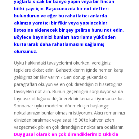
yağlarla sıcak bir banyo yapın veya bir fincan
bitki çayı için. Başucunuzda bir not defteri
bulundurun ve eğer bu rahatlatıcı anlarda
aklınıza yaratıcı bir fikir veya yapılacaklar
listesine eklenecek bir şey gelirse bunu not edin.
Böylece beyninizi bunları hatırlama yükünden
kurtararak daha rahatlamasını sağlamış
olursunuz.
Uyku hakkındaki tavsiyelerimi okurken, verdiğiniz
tepkilere dikkat edin. Bahsettiklerim içinde hemen karşı
geldiğiniz bir fikir var mı? Geri dönüp yukarıdaki
paragrafları okuyun ve en çok direndiğinizi hissettiğiniz
tavsiyeleri not alın. Bunun geçerliliğini sorguluyor ya da
faydasız olduğunu düşünerek bir kenara itiyorsunuzdur.
Sonbahar uyku modeline dönmek için başlangıç
noktalarınızın bunlar olmasını istiyorum. Akıcı romanınızı
elinizden bırakmak veya saat 15:00’te kahvenizden
vazgeçmek gibi en çok direndiğiniz noktalara odaklanın.
Duygusal olarak en çok direndiklerimiz sıklıkla