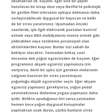
okumaktan vb. kaçının. Eğer size bir şeyler
hatırlatan bir kitap okur veya Netflix’te psikolojik
bir gerilim filmi izlerseniz uykuya dalmanızı daha
zorlaştırabilecek duygusal bir heyecan ve belki
de bir stres yaratırsınız. Uyumadan önceki
saatlerde, işle ilgili elektronik postaları kontrol
etmek veya IKEA mobilyalarını monte etmek gibi
yıldırabilen veya tetikleme potansiyeli olan
aktivitelerden kaçının. Bunlar sizi sabah da
bekliyor olacaktır. Yatmadan birkaç saat
öncesine dek yoğun egzersizden de kaçının. Eğer
programınız akşam egzersiz yapmanıza izin
veriyorsa, derin bir uyku için gereken melatonin
salgısını bastıran bir stres yaratmayan
yoğunluğu düşük egzersizler seçin. Eğer akşam
egzersiz yapmanız gerekiyorsa, yoğun pedal
çevirmektense dinlenme yogası yapmanız daha
iyidir. Birlikte uyuduğunuz biri varsa yatmadan
hemen önce yoğun duygusal konuşmalar
yapmaktan uzak durun, çünkü bunların stres