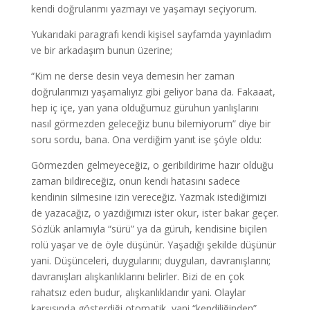
kendi doğrularımı yazmayı ve yaşamayı seçiyorum.
Yukarıdaki paragrafı kendi kişisel sayfamda yayınladım
ve bir arkadaşım bunun üzerine;
“Kim ne derse desin veya demesin her zaman
doğrularımızı yaşamalıyız gibi geliyor bana da. Fakaaat,
hep iç içe, yan yana olduğumuz güruhun yanlışlarını
nasıl görmezden geleceğiz bunu bilemiyorum” diye bir
soru sordu, bana. Ona verdiğim yanıt ise şöyle oldu:
Görmezden gelmeyeceğiz, o geribildirime hazır olduğu
zaman bildireceğiz, onun kendi hatasını sadece
kendinin silmesine izin vereceğiz. Yazmak istediğimizi
de yazacağız, o yazdığımızı ister okur, ister bakar geçer.
Sözlük anlamıyla “sürü” ya da güruh, kendisine biçilen
rolü yaşar ve de öyle düşünür. Yaşadığı şekilde düşünür
yani. Düşünceleri, duygularını; duyguları, davranışlarını;
davranışları alışkanlıklarını belirler. Bizi de en çok
rahatsız eden budur, alışkanlıklarıdır yani. Olaylar
karşısında gösterdiği otomatik, yani “kendiliğinden”