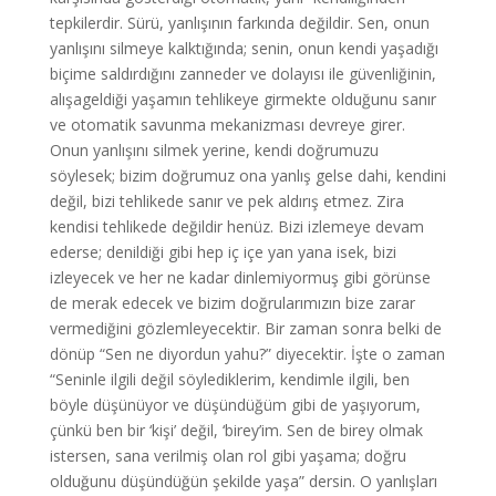
tepkilerdir. Sürü, yanlışının farkında değildir. Sen, onun
yanlışını silmeye kalktığında; senin, onun kendi yaşadığı
biçime saldırdığını zanneder ve dolayısı ile güvenliğinin,
alışageldiği yaşamın tehlikeye girmekte olduğunu sanır
ve otomatik savunma mekanizması devreye girer.
Onun yanlışını silmek yerine, kendi doğrumuzu
söylesek; bizim doğrumuz ona yanlış gelse dahi, kendini
değil, bizi tehlikede sanır ve pek aldırış etmez. Zira
kendisi tehlikede değildir henüz. Bizi izlemeye devam
ederse; denildiği gibi hep iç içe yan yana isek, bizi
izleyecek ve her ne kadar dinlemiyormuş gibi görünse
de merak edecek ve bizim doğrularımızın bize zarar
vermediğini gözlemleyecektir. Bir zaman sonra belki de
dönüp “Sen ne diyordun yahu?” diyecektir. İşte o zaman
“Seninle ilgili değil söylediklerim, kendimle ilgili, ben
böyle düşünüyor ve düşündüğüm gibi de yaşıyorum,
çünkü ben bir ‘kişi’ değil, ‘birey’im. Sen de birey olmak
istersen, sana verilmiş olan rol gibi yaşama; doğru
olduğunu düşündüğün şekilde yaşa” dersin. O yanlışları